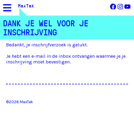
Facebo
Inst
Yo
MaxTak
DANK JE WEL VOOR JE
INSCHRIJVING
Bedankt, je inschrijfverzoek is gelukt.
Je hebt een e-mail in de inbox ontvangen waarmee je je
inschrijving moet bevestigen.
©2026 MaxTak