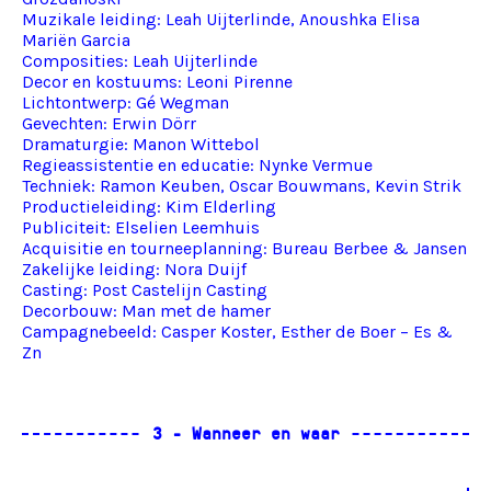
Muzikale leiding: Leah Uijterlinde,
Anoushka Elisa
Mariën Garcia
Composities: Leah Uijterlinde
Decor en kostuums:
Leoni Pirenne
Lichtontwerp:
Gé Wegman
Gevechten: Erwin Dörr
Dramaturgie:
Manon Wittebol
Regieassistentie en educatie:
Nynke Vermue
Techniek:
Ramon Keuben
, Oscar Bouwmans, Kevin Strik
Productieleiding:
Kim Elderling
Publiciteit:
Elselien Leemhuis
Acquisitie en tourneeplanning:
Bureau Berbee & Jansen
Zakelijke leiding:
Nora Duijf
Casting:
Post Castelijn Casting
Decorbouw:
Man met de hamer
Campagnebeeld: Casper Koster,
Esther de Boer – Es &
Zn