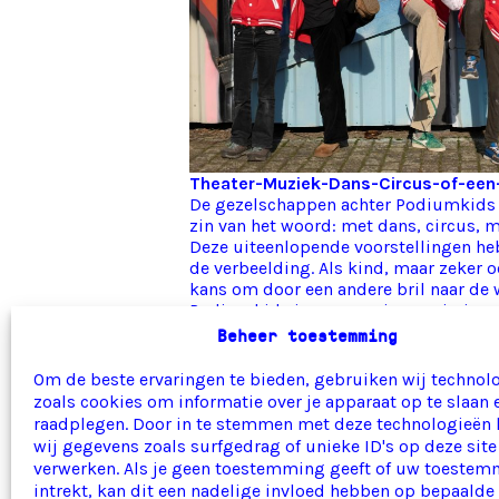
Theater-Muziek-Dans-Circus-of-een-
De gezelschappen achter Podiumkids 
zin van het woord: met dans, circus, m
Deze uiteenlopende voorstellingen he
de verbeelding. Als kind, maar zeker o
kans om door een andere bril naar de w
Podiumkids is er voor nieuwsgierige m
voor live!
Beheer toestemming
Podiumkids Agenda: alle voorstelling
Om de beste ervaringen te bieden, gebruiken wij technol
een rij
zoals cookies om informatie over je apparaat op te slaan 
Op
www.podiumkids.nl
kun je rondneu
raadplegen. Door in te stemmen met deze technologieën
wij maken. Je kan zoeken op een plaats
wij gegevens zoals surfgedrag of unieke ID's op deze site
dé voorstelling kan vinden die je zoekt
verwerken. Als je geen toestemming geeft of uw toeste
intrekt, kan dit een nadelige invloed hebben op bepaalde