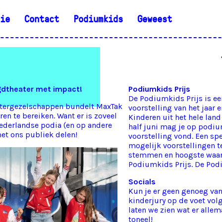
ie
Contact
Podiumkids
Geweest
gdtheater met impact!
Podiumkids Prijs
De Podiumkids Prijs is ee
atergezelschappen bundelt MaxTak
voorstelling van het jaar 
en te bereiken. Want er is zoveel
Kinderen uit het hele lan
Nederlandse podia (en op andere
half juni mag je op
podiu
et ons publiek delen!
voorstelling vond. Een sp
mogelijk voorstellingen te
stemmen en hoogste waar
Podiumkids Prijs. De Podi
Socials
Kun je er geen genoeg van
kinderjury op de voet vol
laten we zien wat er allem
toneel!