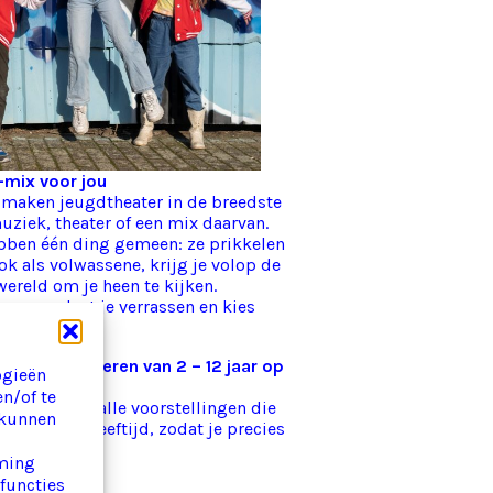
mix voor jou
maken jeugdtheater in de breedste
uziek, theater of een mix daarvan.
bben één ding gemeen: ze prikkelen
ok als volwassene, krijg je volop de
ereld om je heen te kijken.
ensen: laat je verrassen en kies
en voor kinderen van 2 – 12 jaar op
ogieën
en/of te
zen tussen alle voorstellingen die
 kunnen
, datum of leeftijd, zodat je precies
!
mming
 functies