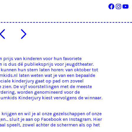
Facebo
Inst
Yo
n prijs van kinderen voor hun favoriete
en is dus dé publieksprijs voor jeugdtheater.
d kunnen hun stem laten horen: van oktober tot
mkids.nl
laten weten wat je van een bepaalde
eciale kinderjury gaat op pad om zoveel
 zien. De vijf voorstellingen met de meeste
dering, worden genomineerd voor de
umkids Kinderjury kiest vervolgens de winnaar.
 krijgen en wil je al onze gezelschappen of onze
gen… sluit je aan op
Facebook
en
Instagram
. Hier
aal speelt, zowel achter de schermen als op het