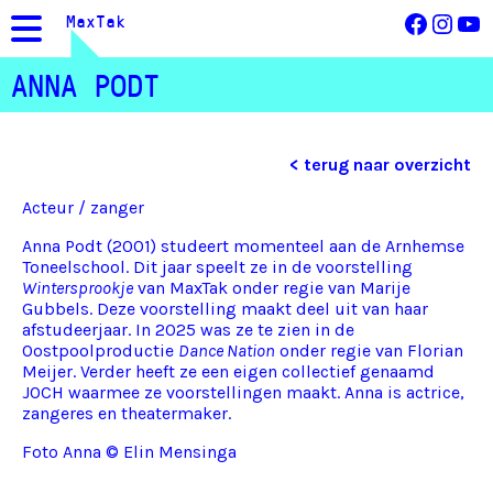
Facebo
Inst
Yo
MaxTak
ANNA PODT
< terug naar overzicht
Acteur / zanger
Anna Podt (2001) studeert momenteel aan de Arnhemse
Toneelschool. Dit jaar speelt ze in de voorstelling
Wintersprookje
van MaxTak onder regie van Marije
Gubbels. Deze voorstelling maakt deel uit van haar
afstudeerjaar. In 2025 was ze te zien in de
Oostpoolproductie
Dance Nation
onder regie van Florian
Meijer. Verder heeft ze een eigen collectief genaamd
JOCH waarmee ze voorstellingen maakt. Anna is actrice,
zangeres en theatermaker.
Foto Anna © Elin Mensinga