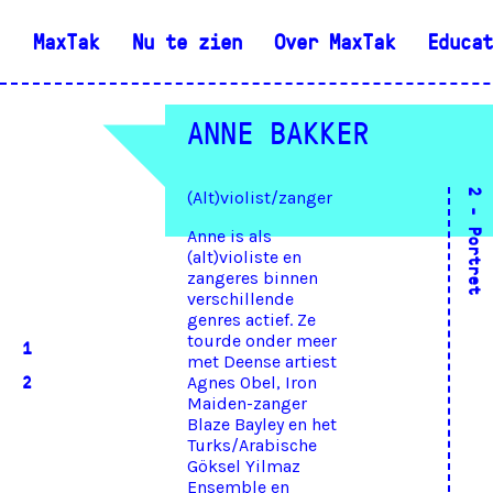
MaxTak
Nu te zien
Over MaxTak
Educat
ANNE BAKKER
(Alt)violist/zanger
Anne is als
(alt)violiste en
zangeres binnen
verschillende
genres actief. Ze
tourde onder meer
1
met Deense artiest
2
Agnes Obel, Iron
Maiden-zanger
Blaze Bayley en het
Turks/Arabische
Göksel Yilmaz
Ensemble en