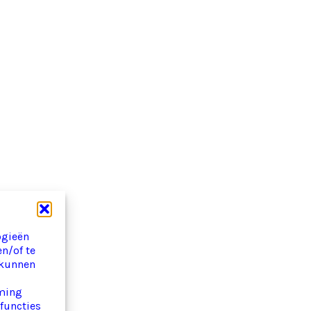
ogieën
en/of te
 kunnen
mming
 functies