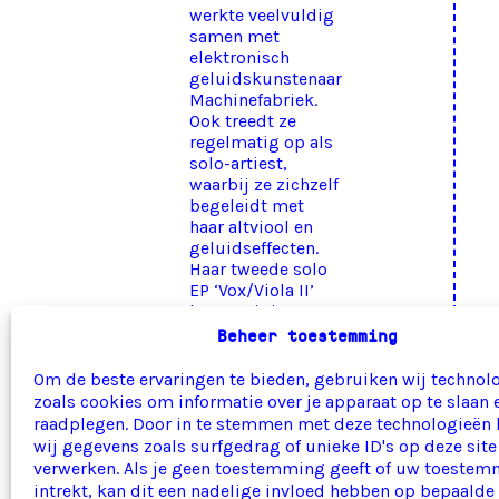
werkte veelvuldig
samen met
elektronisch
geluidskunstenaar
Machinefabriek.
Ook treedt ze
regelmatig op als
solo-artiest,
waarbij ze zichzelf
begeleidt met
haar altviool en
geluidseffecten.
Haar tweede solo
EP ‘Vox/Viola II’
kwam uit in 2023.
Bij MaxTak speelt
Beheer toestemming
ze (alt)viool en
zingt in Gullivers
Om de beste ervaringen te bieden, gebruiken wij technol
reizen.
zoals cookies om informatie over je apparaat op te slaan 
raadplegen. Door in te stemmen met deze technologieën
Foto Anne: © Julia
wij gegevens zoals surfgedrag of unieke ID's op deze site
Bo Heijnen
verwerken. Als je geen toestemming geeft of uw toeste
intrekt, kan dit een nadelige invloed hebben op bepaalde