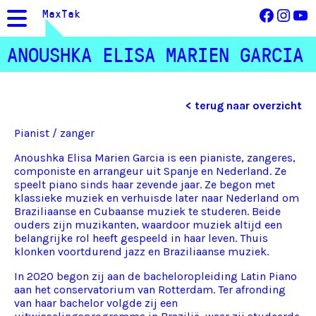
Facebo
Inst
Yo
MaxTak
ANOUSHKA ELISA MARIEN GARCIA
< terug naar overzicht
Pianist / zanger
Anoushka Elisa Marien Garcia is een pianiste, zangeres,
componiste en arrangeur uit Spanje en Nederland. Ze
speelt piano sinds haar zevende jaar. Ze begon met
klassieke muziek en verhuisde later naar Nederland om
Braziliaanse en Cubaanse muziek te studeren. Beide
ouders zijn muzikanten, waardoor muziek altijd een
belangrijke rol heeft gespeeld in haar leven. Thuis
klonken voortdurend jazz en Braziliaanse muziek.
In 2020 begon zij aan de bacheloropleiding Latin Piano
aan het conservatorium van Rotterdam. Ter afronding
van haar bachelor volgde zij een