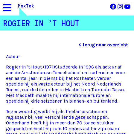
Facebo
Inst
Yo
MaxTak
ROGIER IN ’T HOUT
< terug naar overzicht
Acteur
Rogier in ’t Hout (1971)Studeerde in 1996 als acteur af
aan de Amsterdamse Toneelschool en trad meteen voor
een aantal jaar in dienst bij het RoTheater. Verder
speelde hij als vaste acteur bij het Noord Nederlands
Toneel, o.a. de titelrollen in Macbeth en Torquato Tasso.
Met Macbeth maakte hij internationale furore en
speelde hij drie seizoenen in binnen- en buitenland.
Tegenwoordig werkt hij als freelance-acteur en
regisseur bij veel verschillende gezelschappen.
Onderhand heeft hij in meer dan 70 toneelstukken
gespeeld en heeft hij zo’n 10 regies achter zijn naam