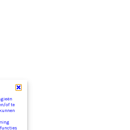
ogieën
en/of te
 kunnen
mming
 functies