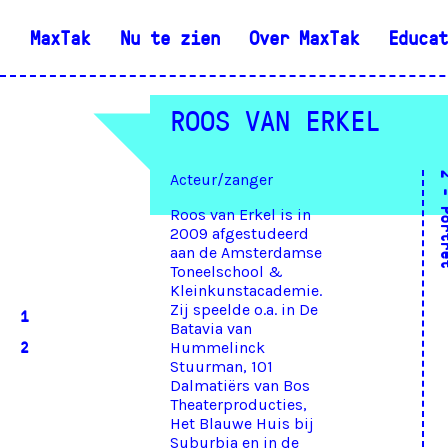
MaxTak
Nu te zien
Over MaxTak
Educat
ROOS VAN ERKEL
Acteur/zanger
Roos van Erkel is in
2009 afgestudeerd
aan de Amsterdamse
Toneelschool &
Kleinkunstacademie.
Zij speelde o.a. in De
1
Batavia van
2
Hummelinck
Stuurman, 101
Dalmatiërs van Bos
Theaterproducties,
Het Blauwe Huis bij
Suburbia en in de