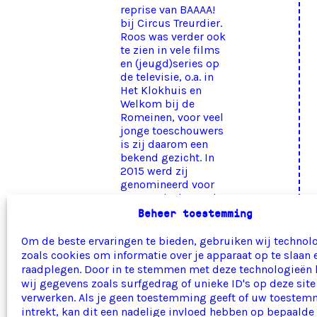
reprise van BAAAA!
bij Circus Treurdier.
Roos was verder ook
te zien in vele films
en (jeugd)series op
de televisie, o.a. in
Het Klokhuis en
Welkom bij de
Romeinen, voor veel
jonge toeschouwers
is zij daarom een
bekend gezicht. In
2015 werd zij
genomineerd voor
een Musical Award
voor beste
Beheer toestemming
vrouwelijke hoofdrol
in Het meisje met
Om de beste ervaringen te bieden, gebruiken wij technol
het rode haar. Bij
zoals cookies om informatie over je apparaat op te slaan 
MaxTak is Roos te
raadplegen. Door in te stemmen met deze technologieën
zien en horen als
wij gegevens zoals surfgedrag of unieke ID's op deze site
Xantippe in Het best
verwerken. Als je geen toestemming geeft of uw toeste
bewaarde geluid ter
intrekt, kan dit een nadelige invloed hebben op bepaalde