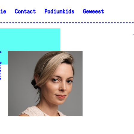
ie
Contact
Podiumkids
Geweest